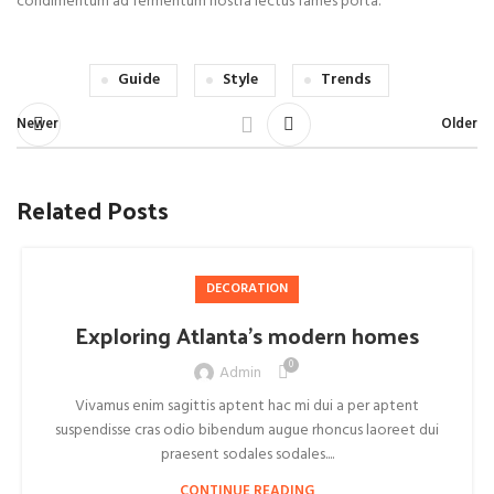
condimentum ad fermentum nostra lectus fames porta.
Guide
Style
Trends
Newer
Older
Related Posts
DECORATION
Exploring Atlanta’s modern homes
0
Admin
Vivamus enim sagittis aptent hac mi dui a per aptent
suspendisse cras odio bibendum augue rhoncus laoreet dui
praesent sodales sodales....
CONTINUE READING