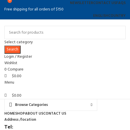
0
0
NEWSLETTER
CONTACT US
FAQS
Free shipping for all orders of $150
ENGLISH
COUNTRY
Select category
Search
Login / Register
Wishlist
0
Compare
$
0.00
Menu
$
0.00
Browse Categories
HOME
SHOP
ABOUT US
CONTACT US
Address /location
Tel: