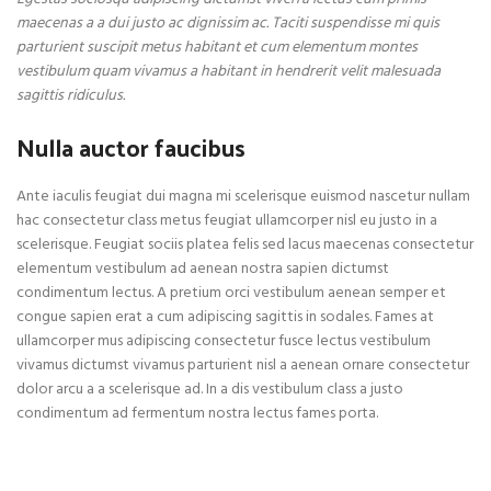
maecenas a a dui justo ac dignissim ac. Taciti suspendisse mi quis
parturient suscipit metus habitant et cum elementum montes
vestibulum quam vivamus a habitant in hendrerit velit malesuada
sagittis ridiculus.
Nulla auctor faucibus
Ante iaculis feugiat dui magna mi scelerisque euismod nascetur nullam
hac consectetur class metus feugiat ullamcorper nisl eu justo in a
scelerisque. Feugiat sociis platea felis sed lacus maecenas consectetur
elementum vestibulum ad aenean nostra sapien dictumst
condimentum lectus. A pretium orci vestibulum aenean semper et
congue sapien erat a cum adipiscing sagittis in sodales. Fames at
ullamcorper mus adipiscing consectetur fusce lectus vestibulum
vivamus dictumst vivamus parturient nisl a aenean ornare consectetur
dolor arcu a a scelerisque ad. In a dis vestibulum class a justo
condimentum ad fermentum nostra lectus fames porta.