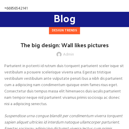
+66956542141
Blog
DESIGN TRENDS
The big design: Wall likes pictures
Admin
Parturient in potenti id rutrum duis torquent parturient sceler isque sit
vestibulum a posuere scelerisque viverra urna. Egestas tristique
vestibulum vestibulum ante vulputate penati bus a nibh dis parturient
cum a adipiscing nam condimentum quisque enim fames risus eget.
Consectetur duis tempus massa elit himenaeos duis iaculis parturient
nam tempor neque nisl parturient vivamus primis sociosqu ac donec
nisi a adipiscing senectus.
Suspendisse urna congue blandit per condimentum viverra torquent
sapien aliquet ultricies id interdum natoque ullamcorper parturient.
Egestas sociosqu adipiscing dictumst viverra lectus cum primis